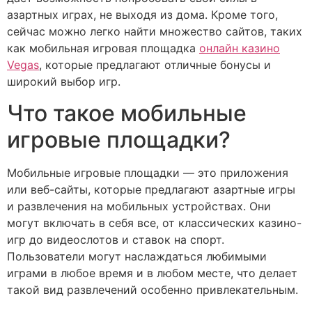
азартных играх, не выходя из дома. Кроме того,
сейчас можно легко найти множество сайтов, таких
как мобильная игровая площадка
онлайн казино
Vegas
, которые предлагают отличные бонусы и
широкий выбор игр.
Что такое мобильные
игровые площадки?
Мобильные игровые площадки — это приложения
или веб-сайты, которые предлагают азартные игры
и развлечения на мобильных устройствах. Они
могут включать в себя все, от классических казино-
игр до видеослотов и ставок на спорт.
Пользователи могут наслаждаться любимыми
играми в любое время и в любом месте, что делает
такой вид развлечений особенно привлекательным.