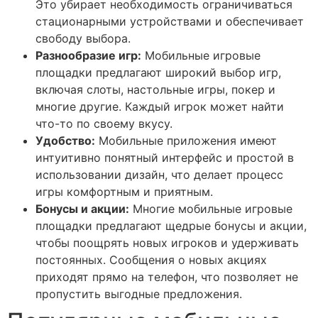
Это убирает необходимость ограничиваться
стационарными устройствами и обеспечивает
свободу выбора.
Разнообразие игр:
Мобильные игровые
площадки предлагают широкий выбор игр,
включая слоты, настольные игры, покер и
многие другие. Каждый игрок может найти
что-то по своему вкусу.
Удобство:
Мобильные приложения имеют
интуитивно понятный интерфейс и простой в
использовании дизайн, что делает процесс
игры комфортным и приятным.
Бонусы и акции:
Многие мобильные игровые
площадки предлагают щедрые бонусы и акции,
чтобы поощрять новых игроков и удерживать
постоянных. Сообщения о новых акциях
приходят прямо на телефон, что позволяет не
пропустить выгодные предложения.