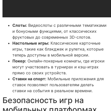
Слоты:
Видеослоты с различными тематиками
и бонусными функциями, от классических
фруктовых до современных 3D-слотов.
Настольные игры:
Классические карточные
игры, такие как блэкджек и рулетка, которые
теперь доступны в мобильной версии.
Покер:
Онлайн-покерные комнаты, где игроки
могут участвовать в турнирах и кэш-играх
прямо со своих устройств.
Ставки на спорт:
Мобильные приложения для
ставок позволяют пользователям делать
ставки на события в реальном времени.
Безопасность игр на
мобильных платформах