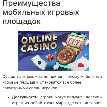
Преимущества
мобильных игровых
площадок
Существует множество причин, почему мобильные
игровые площадки становятся все более
популярными среди игроков:
Доступность:
Игроки могут получить доступ к
играм из любой точки мира, где есть интернет.