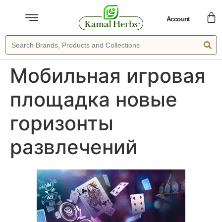
Account
Мобильная игровая
площадка новые
горизонты
развлечений