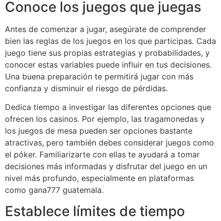
Conoce los juegos que juegas
Antes de comenzar a jugar, asegúrate de comprender
bien las reglas de los juegos en los que participas. Cada
juego tiene sus propias estrategias y probabilidades, y
conocer estas variables puede influir en tus decisiones.
Una buena preparación te permitirá jugar con más
confianza y disminuir el riesgo de pérdidas.
Dedica tiempo a investigar las diferentes opciones que
ofrecen los casinos. Por ejemplo, las tragamonedas y
los juegos de mesa pueden ser opciones bastante
atractivas, pero también debes considerar juegos como
el póker. Familiarizarte con ellas te ayudará a tomar
decisiones más informadas y disfrutar del juego en un
nivel más profundo, especialmente en plataformas
como gana777 guatemala.
Establece límites de tiempo