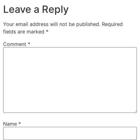
Leave a Reply
Your email address will not be published.
Required
fields are marked
*
Comment
*
Name
*