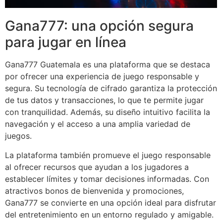
Gana777: una opción segura
para jugar en línea
Gana777 Guatemala es una plataforma que se destaca
por ofrecer una experiencia de juego responsable y
segura. Su tecnología de cifrado garantiza la protección
de tus datos y transacciones, lo que te permite jugar
con tranquilidad. Además, su diseño intuitivo facilita la
navegación y el acceso a una amplia variedad de
juegos.
La plataforma también promueve el juego responsable
al ofrecer recursos que ayudan a los jugadores a
establecer límites y tomar decisiones informadas. Con
atractivos bonos de bienvenida y promociones,
Gana777 se convierte en una opción ideal para disfrutar
del entretenimiento en un entorno regulado y amigable.