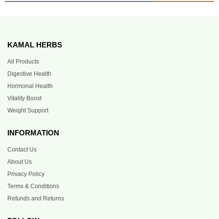
KAMAL HERBS
All Products
Digestive Health
Hormonal Health
Vitality Boost
Weight Support
INFORMATION
Contact Us
About Us
Privacy Policy
Terms & Conditions
Refunds and Returns