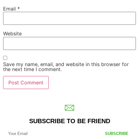
Email
*
Website
Save my name, email, and website in this browser for
the next time I comment.
SUBSCRIBE TO BE FRIEND
SUBSCRIBE