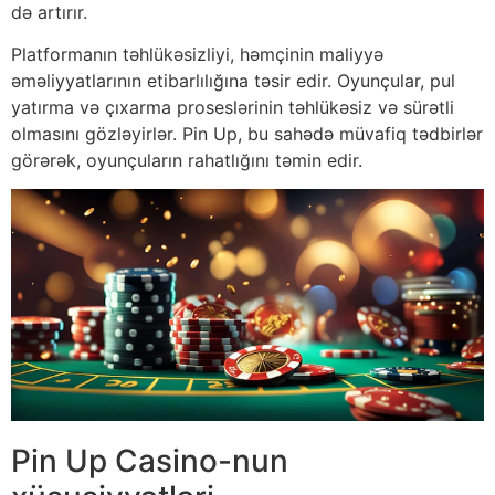
də artırır.
Platformanın təhlükəsizliyi, həmçinin maliyyə
əməliyyatlarının etibarlılığına təsir edir. Oyunçular, pul
yatırma və çıxarma proseslərinin təhlükəsiz və sürətli
olmasını gözləyirlər. Pin Up, bu sahədə müvafiq tədbirlər
görərək, oyunçuların rahatlığını təmin edir.
Pin Up Casino-nun