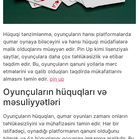
Hüquqi tənzimlənmə, oyunçuların hansı platformalarda
qumar oynaya biləcəyini və hansı hüquqi müdafiələrə
malik olduqlarını müəyyən edir. Pin Up kimi lisenziyalı
saytlar, oyunçulara daha çox təhlükəsizlik və etibar
təqdim edir. Bu, oyunçuların qanuni yollarla mərc
etmələrini və qalib olduqları təqdirdə mükafatlarını
almasını təmin edir.
pin up
Oyunçuların hüquqları və
məsuliyyətləri
Oyunçuların hüquqları, qumar oyunları zamanı onların
təhlükəsizliyini və mühafizəsini təmin edir. Hər bir
istifadəçi, oynadığı platformanın qanuni olduğunu
bilmək və öz hüquqlarını qorumaq imkanına malikdir. Bu,