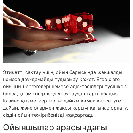
Этикетті сақтау үшін, ойын барысында жанжалды
немесе дау-дамайды тудырмау қажет. Егер сізге
ойынның ережелері немесе әдіс-тәсілдері түсініксіз
болса, қызметкерлерден сұраудан тартынбаңыз.
Казино қызметкерлері әрдайым көмек көрсетуге
дайын, және олармен жақсы қарым-қатынас орнату,
сіздің ойын тәжірибеңізді жақсартады.
Ойыншылар арасындағы