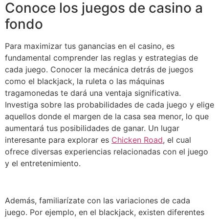
Conoce los juegos de casino a
fondo
Para maximizar tus ganancias en el casino, es
fundamental comprender las reglas y estrategias de
cada juego. Conocer la mecánica detrás de juegos
como el blackjack, la ruleta o las máquinas
tragamonedas te dará una ventaja significativa.
Investiga sobre las probabilidades de cada juego y elige
aquellos donde el margen de la casa sea menor, lo que
aumentará tus posibilidades de ganar. Un lugar
interesante para explorar es
Chicken Road
, el cual
ofrece diversas experiencias relacionadas con el juego
y el entretenimiento.
Además, familiarízate con las variaciones de cada
juego. Por ejemplo, en el blackjack, existen diferentes