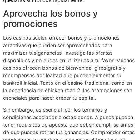
quedarás sin fondos rápidamente.
Aprovecha los bonos y
promociones
Los casinos suelen ofrecer bonos y promociones
atractivas que pueden ser aprovechados para
maximizar tus ganancias. Investiga las ofertas
disponibles y no dudes en utilizarlas a tu favor. Muchos
casinos ofrecen bonos de bienvenida, giros gratis y
recompensas por lealtad que pueden aumentar tu
bankroll inicial. Tanto en el casino tradicional como en
la experiencia de chicken road 2, las promociones son
esenciales para hacer crecer tu capital.
Sin embargo, es esencial leer los términos y
condiciones asociados a estos bonos. Algunos pueden
tener requisitos de apuesta que deben cumplirse antes
de que puedas retirar tus ganancias. Comprender estas
condiciones te ayudará a maximizar el beneficio de