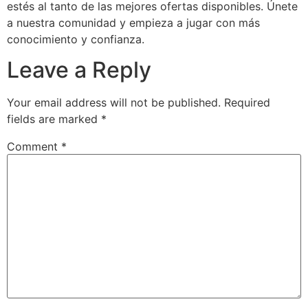
estés al tanto de las mejores ofertas disponibles. Únete
a nuestra comunidad y empieza a jugar con más
conocimiento y confianza.
Leave a Reply
Your email address will not be published.
Required
fields are marked
*
Comment
*