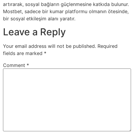
artırarak, sosyal bağların güçlenmesine katkıda bulunur.
Mostbet, sadece bir kumar platformu olmanın ötesinde,
bir sosyal etkileşim alanı yaratır.
Leave a Reply
Your email address will not be published.
Required
fields are marked
*
Comment
*