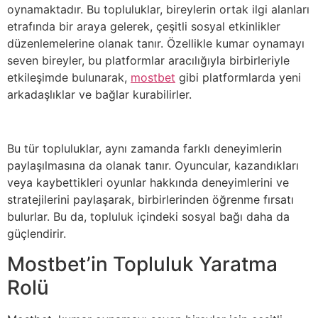
oynamaktadır. Bu topluluklar, bireylerin ortak ilgi alanları
etrafında bir araya gelerek, çeşitli sosyal etkinlikler
düzenlemelerine olanak tanır. Özellikle kumar oynamayı
seven bireyler, bu platformlar aracılığıyla birbirleriyle
etkileşimde bulunarak,
mostbet
gibi platformlarda yeni
arkadaşlıklar ve bağlar kurabilirler.
Bu tür topluluklar, aynı zamanda farklı deneyimlerin
paylaşılmasına da olanak tanır. Oyuncular, kazandıkları
veya kaybettikleri oyunlar hakkında deneyimlerini ve
stratejilerini paylaşarak, birbirlerinden öğrenme fırsatı
bulurlar. Bu da, topluluk içindeki sosyal bağı daha da
güçlendirir.
Mostbet’in Topluluk Yaratma
Rolü