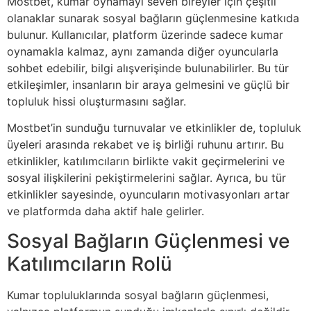
Mostbet, kumar oynamayı seven bireyler için çeşitli
olanaklar sunarak sosyal bağların güçlenmesine katkıda
bulunur. Kullanıcılar, platform üzerinde sadece kumar
oynamakla kalmaz, aynı zamanda diğer oyuncularla
sohbet edebilir, bilgi alışverişinde bulunabilirler. Bu tür
etkileşimler, insanların bir araya gelmesini ve güçlü bir
topluluk hissi oluşturmasını sağlar.
Mostbet’in sunduğu turnuvalar ve etkinlikler de, topluluk
üyeleri arasında rekabet ve iş birliği ruhunu artırır. Bu
etkinlikler, katılımcıların birlikte vakit geçirmelerini ve
sosyal ilişkilerini pekiştirmelerini sağlar. Ayrıca, bu tür
etkinlikler sayesinde, oyuncuların motivasyonları artar
ve platformda daha aktif hale gelirler.
Sosyal Bağların Güçlenmesi ve
Katılımcıların Rolü
Kumar topluluklarında sosyal bağların güçlenmesi,