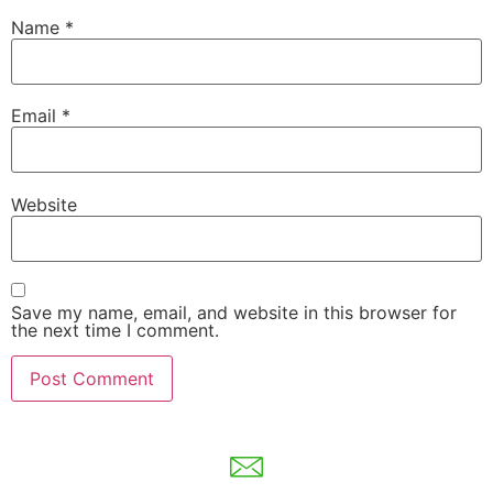
Name
*
Email
*
Website
Save my name, email, and website in this browser for
the next time I comment.