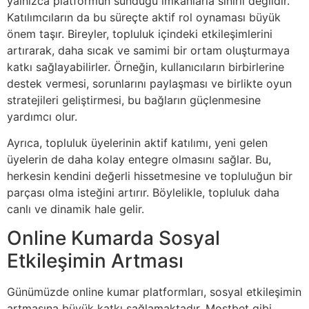
yalnızca platformun sunduğu imkanlarla sınırlı değildir.
Katılımcıların da bu süreçte aktif rol oynaması büyük
önem taşır. Bireyler, topluluk içindeki etkileşimlerini
artırarak, daha sıcak ve samimi bir ortam oluşturmaya
katkı sağlayabilirler. Örneğin, kullanıcıların birbirlerine
destek vermesi, sorunlarını paylaşması ve birlikte oyun
stratejileri geliştirmesi, bu bağların güçlenmesine
yardımcı olur.
Ayrıca, topluluk üyelerinin aktif katılımı, yeni gelen
üyelerin de daha kolay entegre olmasını sağlar. Bu,
herkesin kendini değerli hissetmesine ve topluluğun bir
parçası olma isteğini artırır. Böylelikle, topluluk daha
canlı ve dinamik hale gelir.
Online Kumarda Sosyal
Etkileşimin Artması
Günümüzde online kumar platformları, sosyal etkileşimin
artmasına büyük katkı sağlamaktadır. Mostbet gibi