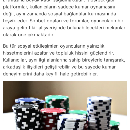
platformlar, kullanıcıların sadece kumar oynamasını
değil, aynı zamanda sosyal bağlantılar kurmasını da
teşvik eder. Sohbet odaları ve forumlar, oyuncuların bir
araya gelip fikir alışverişinde bulunabilecekleri mekanlar
olarak öne çıkmaktadır.
Bu tür sosyal etkileşimler, oyuncuların yalnızlık
hissetmelerini azaltır ve topluluk hissini güçlendirir.
Kullanıcılar, aynı ilgi alanlarına sahip bireylerle tanışarak,
arkadaşlık ilişkileri geliştirebilir ve bu sayede kumar
deneyimlerini daha keyifli hale getirebilirler.