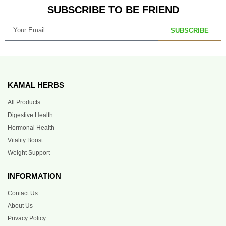
SUBSCRIBE TO BE FRIEND
SUBSCRIBE
KAMAL HERBS
All Products
Digestive Health
Hormonal Health
Vitality Boost
Weight Support
INFORMATION
Contact Us
About Us
Privacy Policy