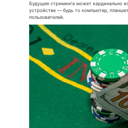
Будущее стриминга может кардинально из
устройстве — будь то компьютер, планше
пользователей.