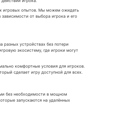
 действий игрока.
ых игровых опытов. Мы можем ожидать
в зависимости от выбора игрока и его
а разных устройствах без потери
игровую экосистему, где игроки могут
мально комфортные условия для игроков.
торый сделает игру доступной для всех.
ами без необходимости в мощном
которые запускаются на удалённых