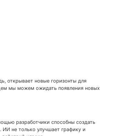
дь, открывает новые горизонты для
ущем мы можем ожидать появления новых
омощью разработчики способны создать
 ИИ не только улучшает графику и