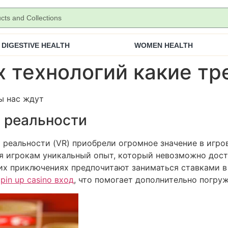
DIGESTIVE HEALTH
WOMEN HEALTH
 технологий какие тр
ы нас ждут
 реальности
 реальности (VR) приобрели огромное значение в игро
яя игрокам уникальный опыт, который невозможно до
их приключениях предпочитают заниматься ставками в
,
pin up casino вход
, что помогает дополнительно погруж