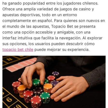
ha ganado popularidad entre los jugadores chilenos.
Ofrece una amplia variedad de juegos de casino y
apuestas deportivas, todo en un entorno
completamente en español. Para quienes son nuevos en
el mundo de las apuestas, Topacio Bet se presenta
como una opción accesible y amigable, con una
interfaz intuitiva que facilita la navegación. Al explorar
sus opciones, los usuarios pueden descubrir cómo
topacio bet chile
puede mejorar su experiencia.