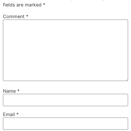
fields are marked
*
Comment
*
Name
*
Email
*