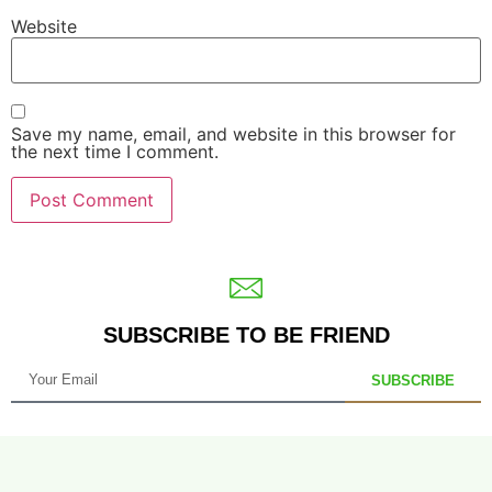
Website
Save my name, email, and website in this browser for
the next time I comment.
SUBSCRIBE TO BE FRIEND
SUBSCRIBE