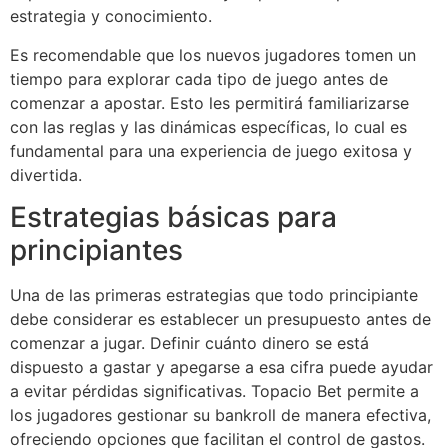
estrategia y conocimiento.
Es recomendable que los nuevos jugadores tomen un
tiempo para explorar cada tipo de juego antes de
comenzar a apostar. Esto les permitirá familiarizarse
con las reglas y las dinámicas específicas, lo cual es
fundamental para una experiencia de juego exitosa y
divertida.
Estrategias básicas para
principiantes
Una de las primeras estrategias que todo principiante
debe considerar es establecer un presupuesto antes de
comenzar a jugar. Definir cuánto dinero se está
dispuesto a gastar y apegarse a esa cifra puede ayudar
a evitar pérdidas significativas. Topacio Bet permite a
los jugadores gestionar su bankroll de manera efectiva,
ofreciendo opciones que facilitan el control de gastos.