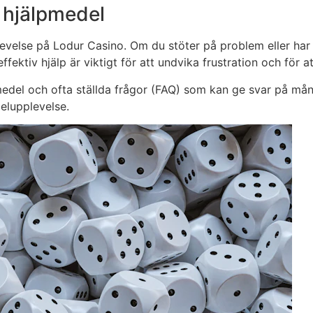
 hjälpmedel
levelse på Lodur Casino. Om du stöter på problem eller har 
ffektiv hjälp är viktigt för att undvika frustration och för a
edel och ofta ställda frågor (FAQ) som kan ge svar på mån
elupplevelse.