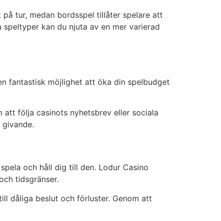
på tur, medan bordsspel tillåter spelare att
a speltyper kan du njuta av en mer varierad
n fantastisk möjlighet att öka din spelbudget
att följa casinots nyhetsbrev eller sociala
 givande.
spela och håll dig till den. Lodur Casino
och tidsgränser.
ill dåliga beslut och förluster. Genom att