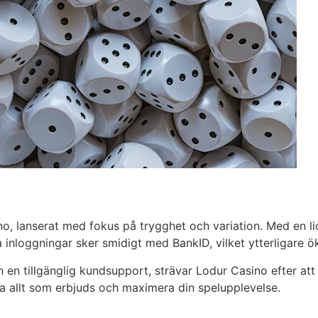
ino, lanserat med fokus på trygghet och variation. Med en l
la inloggningar sker smidigt med BankID, vilket ytterligare 
 en tillgänglig kundsupport, strävar Lodur Casino efter at
ka allt som erbjuds och maximera din spelupplevelse.