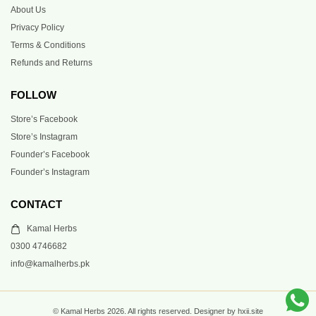
About Us
Privacy Policy
Terms & Conditions
Refunds and Returns
FOLLOW
Store’s Facebook
Store’s Instagram
Founder’s Facebook
Founder’s Instagram
CONTACT
Kamal Herbs
0300 4746682
info@kamalherbs.pk
© Kamal Herbs 2026. All rights reserved. Designer by hxii.site