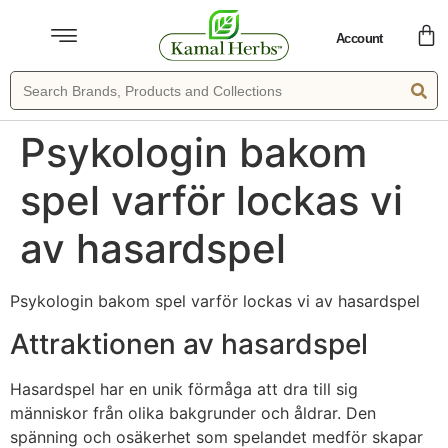
Account
Psykologin bakom
spel varför lockas vi
av hasardspel
Psykologin bakom spel varför lockas vi av hasardspel
Attraktionen av hasardspel
Hasardspel har en unik förmåga att dra till sig
människor från olika bakgrunder och åldrar. Den
spänning och osäkerhet som spelandet medför skapar