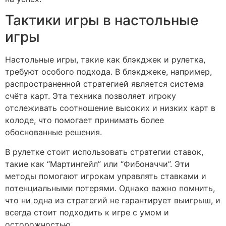
Тактики игры в настольные
игры
Настольные игры, такие как блэкджек и рулетка,
требуют особого подхода. В блэкджеке, например,
распространенной стратегией является система
счёта карт. Эта техника позволяет игроку
отслеживать соотношение высоких и низких карт в
колоде, что помогает принимать более
обоснованные решения.
В рулетке стоит использовать стратегии ставок,
такие как “Мартингейл” или “Фибоначчи”. Эти
методы помогают игрокам управлять ставками и
потенциальными потерями. Однако важно помнить,
что ни одна из стратегий не гарантирует выигрыш, и
всегда стоит подходить к игре с умом и
осторожностью.