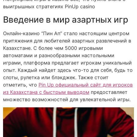
выигрышных стратегиях PinUp casino
Введение в мир азартных игр
Онлайн-казино “Пин Ап” стало настоящим центром
притяжения для любителей азартных развлечений в
Казахстане. С более чем 5000 игровыми
автоматами и разнообразными настольными
играми, платформа предлагает игрокам уникальный
опыт. Каждый найдет здесь что-то для себя, будь то
слоты, рулетка или блэкджек. Также стоит
отметить, что
Pin Up официальный сайт для игроков
из Казахстана с быстрым выводом
предоставляет
множество возможностей для увлекательной игры.