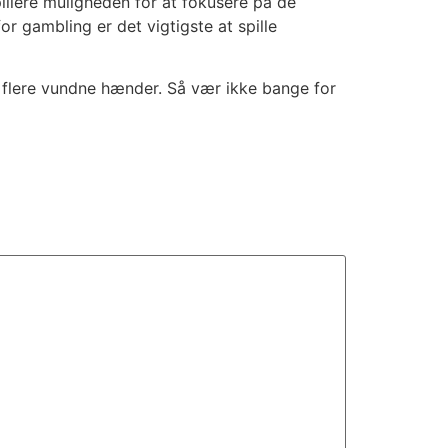
pillere muligheden for at fokusere på de
 gambling er det vigtigste at spille
e flere vundne hænder. Så vær ikke bange for