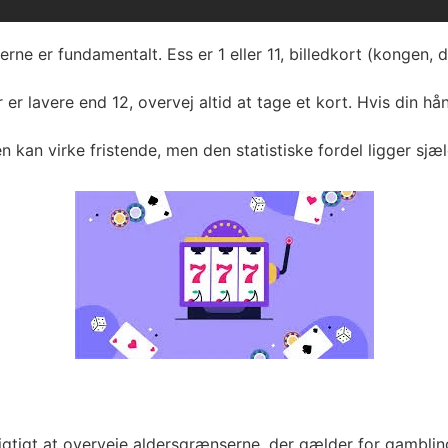
ne er fundamentalt. Ess er 1 eller 11, billedkort (kongen,
er lavere end 12, overvej altid at tage et kort. Hvis din hån
 kan virke fristende, men den statistiske fordel ligger sjæl
vigtigt at overveje aldersgrænserne, der gælder for gambli