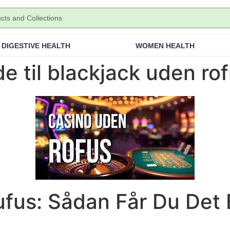
DIGESTIVE HEALTH
WOMEN HEALTH
de til blackjack uden ro
fus: Sådan Får Du Det 