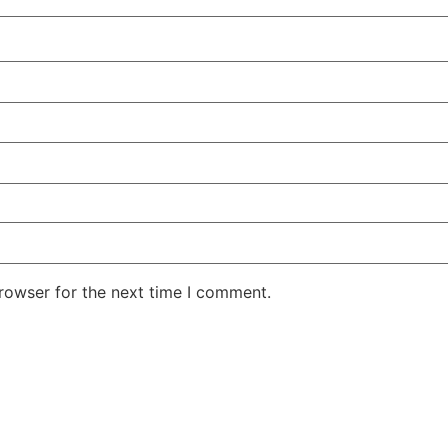
rowser for the next time I comment.