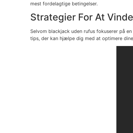
mest fordelagtige betingelser.
Strategier For At Vinde
Selvom blackjack uden rufus fokuserer på en e
tips, der kan hjælpe dig med at optimere dine