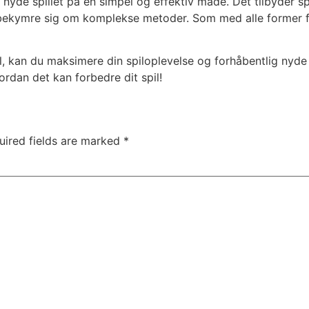
 nyde spillet på en simpel og effektiv måde. Det tilbyder s
bekymre sig om komplekse metoder. Som med alle former for
jl, kan du maksimere din spiloplevelse og forhåbentlig nyd
ordan det kan forbedre dit spil!
uired fields are marked
*