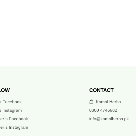
LOW
CONTACT
’s Facebook
Kamal Herbs
s Instagram
0300 4746682
er’s Facebook
info@kamalherbs.pk
er’s Instagram