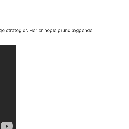
tige strategier. Her er nogle grundlæggende