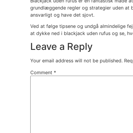
Blackjack uden rufus er en fantastisk måde at
grundlæggende regler og strategier uden at 
ansvarligt og have det sjovt.
Ved at følge tipsene og undgå almindelige fe
at dykke ned i blackjack uden rufus og se, hv
Leave a Reply
Your email address will not be published.
Req
Comment
*