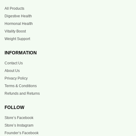
All Products
Digestive Health
Hormonal Health
Vitality Boost
Weight Support
INFORMATION
Contact Us
About Us
Privacy Policy
Terms & Conditions
Refunds and Returns
FOLLOW
Store’s Facebook
Store’s Instagram
Founder’s Facebook