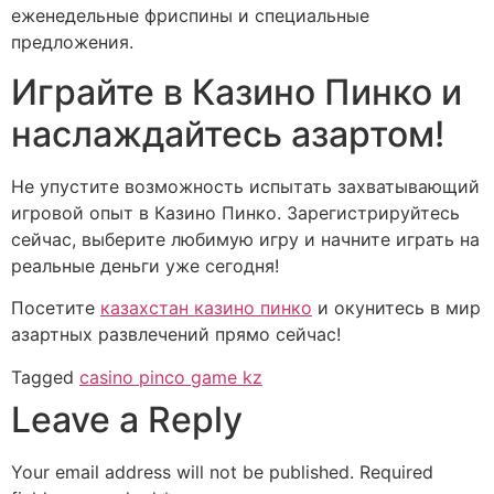
еженедельные фриспины и специальные
предложения.
Играйте в Казино Пинко и
наслаждайтесь азартом!
Не упустите возможность испытать захватывающий
игровой опыт в Казино Пинко. Зарегистрируйтесь
сейчас, выберите любимую игру и начните играть на
реальные деньги уже сегодня!
Посетите
казахстан казино пинко
и окунитесь в мир
азартных развлечений прямо сейчас!
Tagged
casino pinco game kz
Leave a Reply
Your email address will not be published.
Required