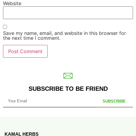
Website
Save my name, email, and website in this browser for
the next time I comment.
SUBSCRIBE TO BE FRIEND
SUBSCRIBE
KAMAL HERBS