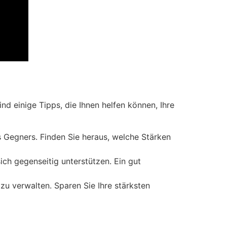
ind einige Tipps, die Ihnen helfen können, Ihre
s Gegners. Finden Sie heraus, welche Stärken
ich gegenseitig unterstützen. Ein gut
zu verwalten. Sparen Sie Ihre stärksten