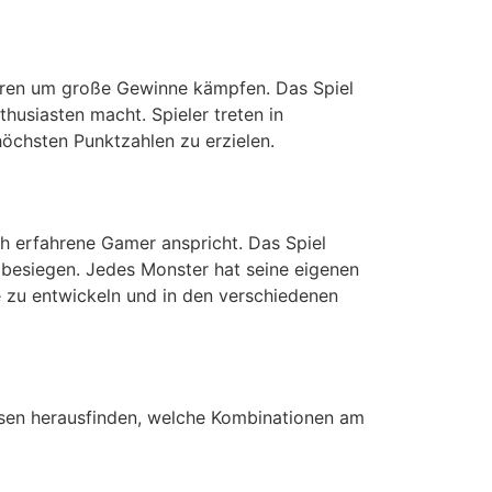
eaturen um große Gewinne kämpfen. Das Spiel
usiasten macht. Spieler treten in
öchsten Punktzahlen zu erzielen.
ch erfahrene Gamer anspricht. Das Spiel
 besiegen. Jedes Monster hat seine eigenen
e zu entwickeln und in den verschiedenen
üssen herausfinden, welche Kombinationen am