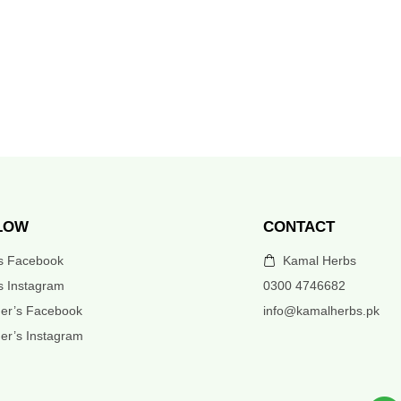
LOW
CONTACT
’s Facebook
Kamal Herbs
s Instagram
0300 4746682
er’s Facebook
info@kamalherbs.pk
er’s Instagram