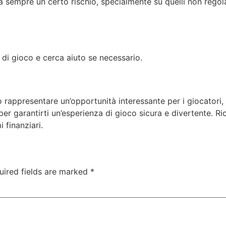
sempre un certo rischio, specialmente su quelli non regola
i gioco e cerca aiuto se necessario.
rappresentare un’opportunità interessante per i giocatori,
 per garantirti un’esperienza di gioco sicura e divertente. Ri
 finanziari.
uired fields are marked
*