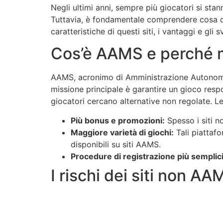
Negli ultimi anni, sempre più giocatori si st
Tuttavia, è fondamentale comprendere cosa co
caratteristiche di questi siti, i vantaggi e gl
Cos’è AAMS e perché m
AAMS, acronimo di Amministrazione Autonoma d
missione principale è garantire un gioco resp
giocatori cercano alternative non regolate. L
Più bonus e promozioni:
Spesso i siti n
Maggiore varietà di giochi:
Tali piattaf
disponibili su siti AAMS.
Procedure di registrazione più semplici
I rischi dei siti non AA