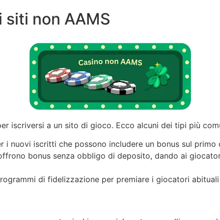
i siti non AAMS
 iscriversi a un sito di gioco. Ecco alcuni dei tipi più comu
r i nuovi iscritti che possono includere un bonus sul primo
 offrono bonus senza obbligo di deposito, dando ai giocatori
programmi di fidelizzazione per premiare i giocatori abituali