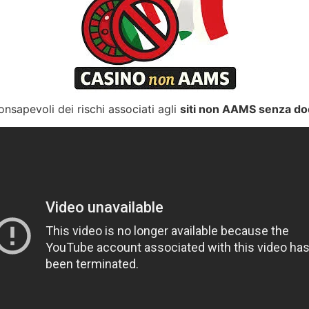
nsapevoli dei rischi associati agli
siti non AAMS senza d