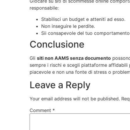
Giocare su siti di scommesse online comporta 
responsabile:
Stabilisci un budget e atteniti ad esso.
Non inseguire le perdite.
Sii consapevole del tuo comportamento d
Conclusione
Gli
siti non AAMS senza documento
possono 
sempre i rischi e scegli piattaforme affidabili
piacevole e non una fonte di stress o problemi
Leave a Reply
Your email address will not be published.
Req
Comment
*