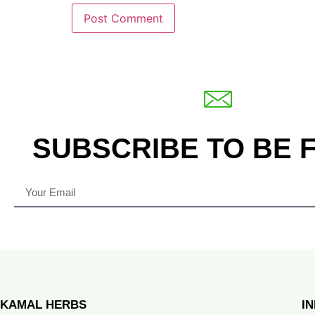
SUBSCRIBE TO BE 
KAMAL HERBS
I