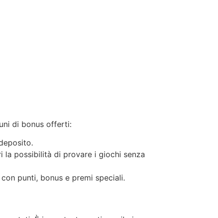
ni di bonus offerti:
 deposito.
 la possibilità di provare i giochi senza
 con punti, bonus e premi speciali.