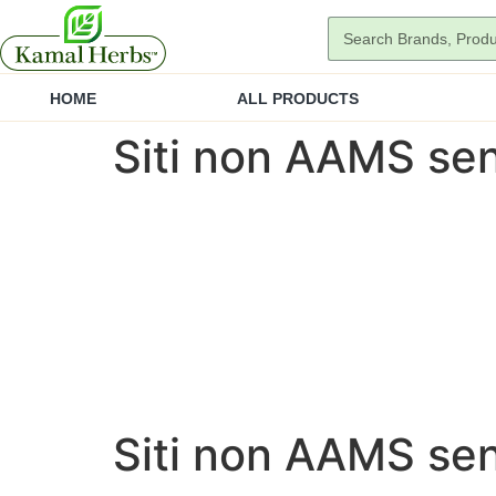
HOME
ALL PRODUCTS
Siti non AAMS se
Siti non AAMS se