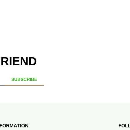
FRIEND
SUBSCRIBE
NFORMATION
FOL