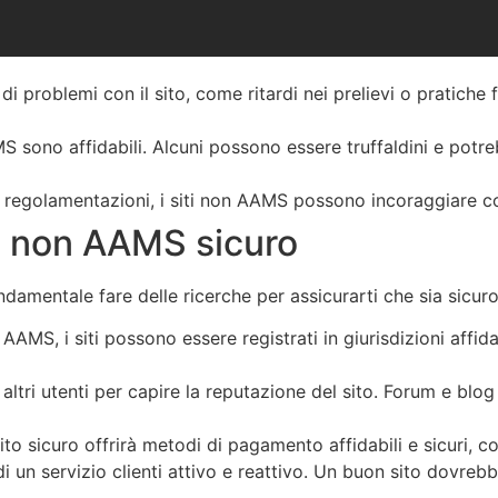
di problemi con il sito, come ritardi nei prelievi o pratiche
S sono affidabili. Alcuni possono essere truffaldini e potre
regolamentazioni, i siti non AAMS possono incoraggiare co
o non AAMS sicuro
ndamentale fare delle ricerche per assicurarti che sia sicur
AMS, i siti possono essere registrati in giurisdizioni affid
altri utenti per capire la reputazione del sito. Forum e blo
to sicuro offrirà metodi di pagamento affidabili e sicuri, c
 di un servizio clienti attivo e reattivo. Un buon sito dovreb