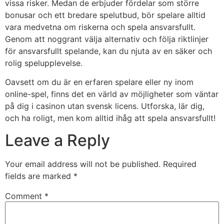
vissa risker. Medan de erbjuder fördelar som större
bonusar och ett bredare spelutbud, bör spelare alltid
vara medvetna om riskerna och spela ansvarsfullt.
Genom att noggrant välja alternativ och följa riktlinjer
för ansvarsfullt spelande, kan du njuta av en säker och
rolig spelupplevelse.
Oavsett om du är en erfaren spelare eller ny inom
online-spel, finns det en värld av möjligheter som väntar
på dig i casinon utan svensk licens. Utforska, lär dig,
och ha roligt, men kom alltid ihåg att spela ansvarsfullt!
Leave a Reply
Your email address will not be published.
Required
fields are marked
*
Comment
*