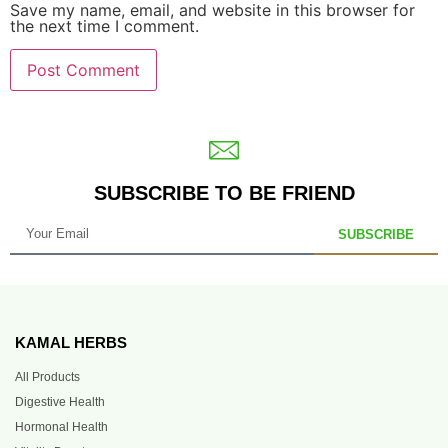
Save my name, email, and website in this browser for
the next time I comment.
SUBSCRIBE TO BE FRIEND
SUBSCRIBE
KAMAL HERBS
All Products
Digestive Health
Hormonal Health