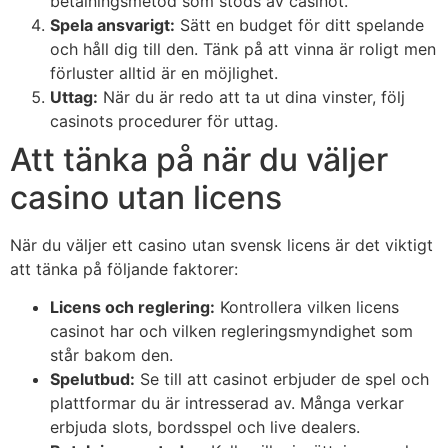
betalningsmetod som stöds av casinot.
Spela ansvarigt:
Sätt en budget för ditt spelande
och håll dig till den. Tänk på att vinna är roligt men
förluster alltid är en möjlighet.
Uttag:
När du är redo att ta ut dina vinster, följ
casinots procedurer för uttag.
Att tänka på när du väljer
casino utan licens
När du väljer ett casino utan svensk licens är det viktigt
att tänka på följande faktorer:
Licens och reglering:
Kontrollera vilken licens
casinot har och vilken regleringsmyndighet som
står bakom den.
Spelutbud:
Se till att casinot erbjuder de spel och
plattformar du är intresserad av. Många verkar
erbjuda slots, bordsspel och live dealers.