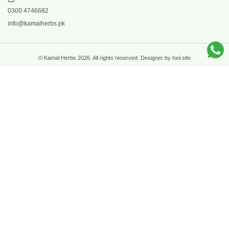
0300 4746682
info@kamalherbs.pk
© Kamal Herbs 2026. All rights reserved. Designer by hxii.site