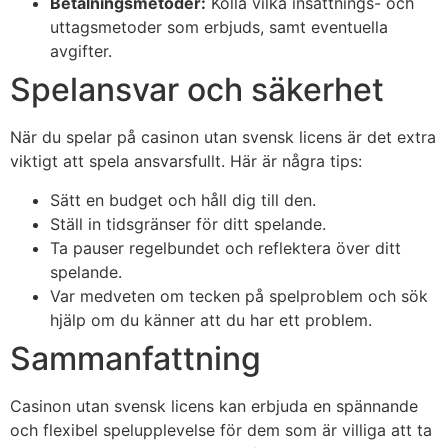
Betalningsmetoder:
Kolla vilka insättnings- och
uttagsmetoder som erbjuds, samt eventuella
avgifter.
Spelansvar och säkerhet
När du spelar på casinon utan svensk licens är det extra
viktigt att spela ansvarsfullt. Här är några tips:
Sätt en budget och håll dig till den.
Ställ in tidsgränser för ditt spelande.
Ta pauser regelbundet och reflektera över ditt
spelande.
Var medveten om tecken på spelproblem och sök
hjälp om du känner att du har ett problem.
Sammanfattning
Casinon utan svensk licens kan erbjuda en spännande
och flexibel spelupplevelse för dem som är villiga att ta