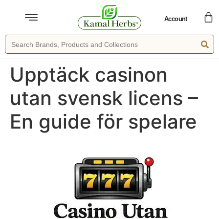
Account
Upptäck casinon
utan svensk licens –
En guide för spelare