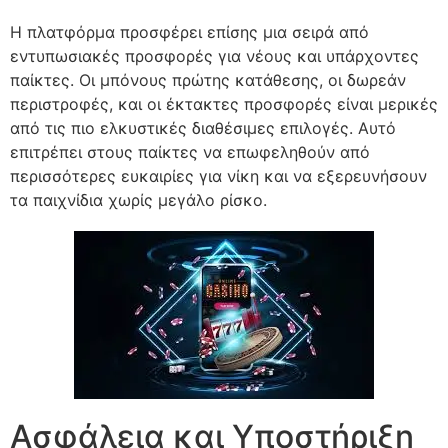
Η πλατφόρμα προσφέρει επίσης μια σειρά από
εντυπωσιακές προσφορές για νέους και υπάρχοντες
παίκτες. Οι μπόνους πρώτης κατάθεσης, οι δωρεάν
περιστροφές, και οι έκτακτες προσφορές είναι μερικές
από τις πιο ελκυστικές διαθέσιμες επιλογές. Αυτό
επιτρέπει στους παίκτες να επωφεληθούν από
περισσότερες ευκαιρίες για νίκη και να εξερευνήσουν
τα παιχνίδια χωρίς μεγάλο ρίσκο.
Ασφάλεια και Υποστήριξη