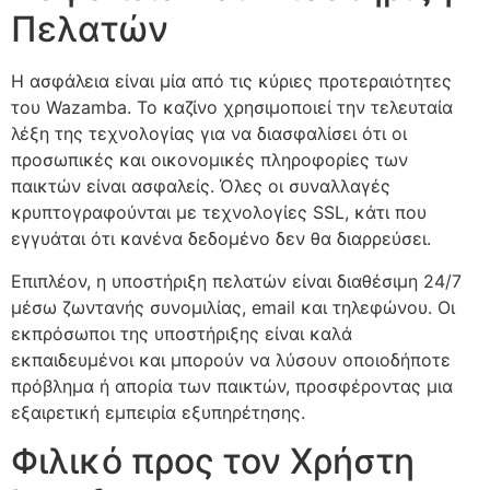
Πελατών
Η ασφάλεια είναι μία από τις κύριες προτεραιότητες
του Wazamba. Το καζίνο χρησιμοποιεί την τελευταία
λέξη της τεχνολογίας για να διασφαλίσει ότι οι
προσωπικές και οικονομικές πληροφορίες των
παικτών είναι ασφαλείς. Όλες οι συναλλαγές
κρυπτογραφούνται με τεχνολογίες SSL, κάτι που
εγγυάται ότι κανένα δεδομένο δεν θα διαρρεύσει.
Επιπλέον, η υποστήριξη πελατών είναι διαθέσιμη 24/7
μέσω ζωντανής συνομιλίας, email και τηλεφώνου. Οι
εκπρόσωποι της υποστήριξης είναι καλά
εκπαιδευμένοι και μπορούν να λύσουν οποιοδήποτε
πρόβλημα ή απορία των παικτών, προσφέροντας μια
εξαιρετική εμπειρία εξυπηρέτησης.
Φιλικό προς τον Χρήστη