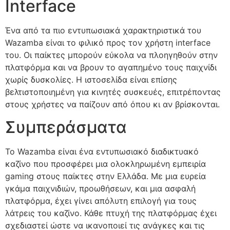
Interface
Ένα από τα πιο εντυπωσιακά χαρακτηριστικά του
Wazamba είναι το φιλικό προς τον χρήστη interface
του. Οι παίκτες μπορούν εύκολα να πλοηγηθούν στην
πλατφόρμα και να βρουν το αγαπημένο τους παιχνίδι
χωρίς δυσκολίες. Η ιστοσελίδα είναι επίσης
βελτιστοποιημένη για κινητές συσκευές, επιτρέποντας
στους χρήστες να παίζουν από όπου κι αν βρίσκονται.
Συμπεράσματα
Το Wazamba είναι ένα εντυπωσιακό διαδικτυακό
καζίνο που προσφέρει μια ολοκληρωμένη εμπειρία
gaming στους παίκτες στην Ελλάδα. Με μια ευρεία
γκάμα παιχνιδιών, προωθήσεων, και μια ασφαλή
πλατφόρμα, έχει γίνει απόλυτη επιλογή για τους
λάτρεις του καζίνο. Κάθε πτυχή της πλατφόρμας έχει
σχεδιαστεί ώστε να ικανοποιεί τις ανάγκες και τις