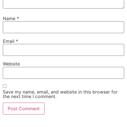
Name
*
Email
*
Website
Save my name, email, and website in this browser for
the next time I comment.