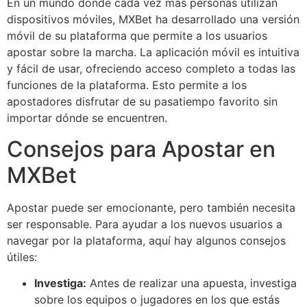
En un mundo donde cada vez más personas utilizan
dispositivos móviles, MXBet ha desarrollado una versión
móvil de su plataforma que permite a los usuarios
apostar sobre la marcha. La aplicación móvil es intuitiva
y fácil de usar, ofreciendo acceso completo a todas las
funciones de la plataforma. Esto permite a los
apostadores disfrutar de su pasatiempo favorito sin
importar dónde se encuentren.
Consejos para Apostar en
MXBet
Apostar puede ser emocionante, pero también necesita
ser responsable. Para ayudar a los nuevos usuarios a
navegar por la plataforma, aquí hay algunos consejos
útiles:
Investiga:
Antes de realizar una apuesta, investiga
sobre los equipos o jugadores en los que estás