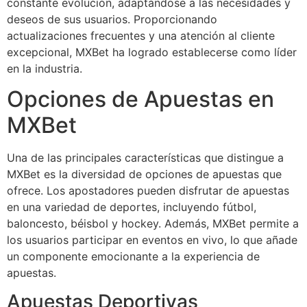
constante evolución, adaptándose a las necesidades y
deseos de sus usuarios. Proporcionando
actualizaciones frecuentes y una atención al cliente
excepcional, MXBet ha logrado establecerse como líder
en la industria.
Opciones de Apuestas en
MXBet
Una de las principales características que distingue a
MXBet es la diversidad de opciones de apuestas que
ofrece. Los apostadores pueden disfrutar de apuestas
en una variedad de deportes, incluyendo fútbol,
baloncesto, béisbol y hockey. Además, MXBet permite a
los usuarios participar en eventos en vivo, lo que añade
un componente emocionante a la experiencia de
apuestas.
Apuestas Deportivas