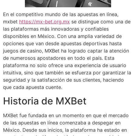
En el competitivo mundo de las apuestas en línea,
mxbet
https://mx-bet.org.mx
se distingue como una de
las plataformas más innovadoras y confiables
disponibles en México. Con una amplia variedad de
opciones que van desde apuestas deportivas hasta
juegos de casino, MXBet ha logrado captar la atención
de numerosos apostadores en todo el país. Esta
plataforma no solo ofrece una experiencia de usuario
intuitiva, sino que también se esfuerza por garantizar la
seguridad y la satisfacción de sus clientes, haciendo
que cada apuesta cuente.
Historia de MXBet
MXBet fue fundada en un momento en que el mercado
de las apuestas en línea comenzaba a despegar en
México. Desde sus inicios, la plataforma ha estado en