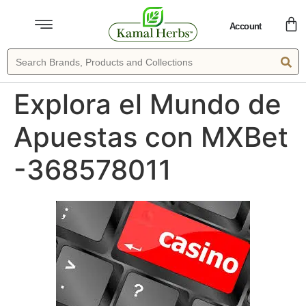
Account
Explora el Mundo de
Apuestas con MXBet
-368578011