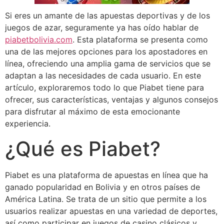
Si eres un amante de las apuestas deportivas y de los
juegos de azar, seguramente ya has oído hablar de
piabetbolivia.com
. Esta plataforma se presenta como
una de las mejores opciones para los apostadores en
línea, ofreciendo una amplia gama de servicios que se
adaptan a las necesidades de cada usuario. En este
artículo, exploraremos todo lo que Piabet tiene para
ofrecer, sus características, ventajas y algunos consejos
para disfrutar al máximo de esta emocionante
experiencia.
¿Qué es Piabet?
Piabet es una plataforma de apuestas en línea que ha
ganado popularidad en Bolivia y en otros países de
América Latina. Se trata de un sitio que permite a los
usuarios realizar apuestas en una variedad de deportes,
así como participar en juegos de casino clásicos y