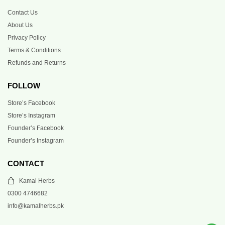
Contact Us
About Us
Privacy Policy
Terms & Conditions
Refunds and Returns
FOLLOW
Store’s Facebook
Store’s Instagram
Founder’s Facebook
Founder’s Instagram
CONTACT
Kamal Herbs
0300 4746682
info@kamalherbs.pk