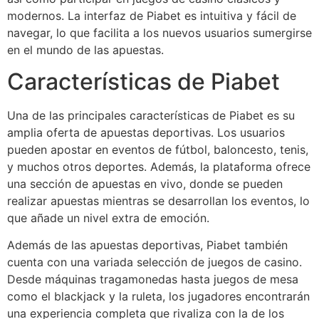
modernos. La interfaz de Piabet es intuitiva y fácil de
navegar, lo que facilita a los nuevos usuarios sumergirse
en el mundo de las apuestas.
Características de Piabet
Una de las principales características de Piabet es su
amplia oferta de apuestas deportivas. Los usuarios
pueden apostar en eventos de fútbol, baloncesto, tenis,
y muchos otros deportes. Además, la plataforma ofrece
una sección de apuestas en vivo, donde se pueden
realizar apuestas mientras se desarrollan los eventos, lo
que añade un nivel extra de emoción.
Además de las apuestas deportivas, Piabet también
cuenta con una variada selección de juegos de casino.
Desde máquinas tragamonedas hasta juegos de mesa
como el blackjack y la ruleta, los jugadores encontrarán
una experiencia completa que rivaliza con la de los