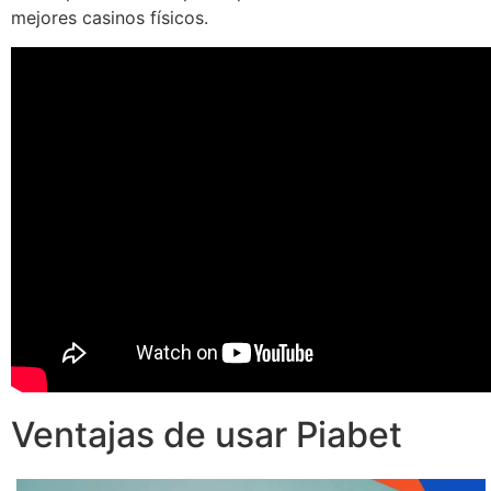
mejores casinos físicos.
Ventajas de usar Piabet