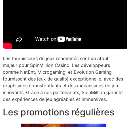
Les fournisseurs de jeux renommés sont un atout
majeur pour SpinMillion Casino. Les développeurs
comme NetEnt, Microgaming, et Evolution Gaming
fournissent des jeux de qualité exceptionnelle, avec des
graphismes époustouflants et des mécanismes de jeu
innovants. Grâce à ces partenariats, SpinMillion garantit
des expériences de jeu agréables et immersives.
Les promotions régulières