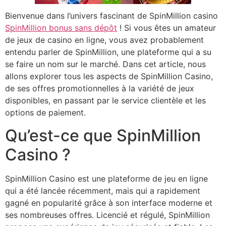
Bienvenue dans l’univers fascinant de SpinMillion casino
SpinMillion bonus sans dépôt
! Si vous êtes un amateur
de jeux de casino en ligne, vous avez probablement
entendu parler de SpinMillion, une plateforme qui a su
se faire un nom sur le marché. Dans cet article, nous
allons explorer tous les aspects de SpinMillion Casino,
de ses offres promotionnelles à la variété de jeux
disponibles, en passant par le service clientèle et les
options de paiement.
Qu’est-ce que SpinMillion
Casino ?
SpinMillion Casino est une plateforme de jeu en ligne
qui a été lancée récemment, mais qui a rapidement
gagné en popularité grâce à son interface moderne et
ses nombreuses offres. Licencié et régulé, SpinMillion