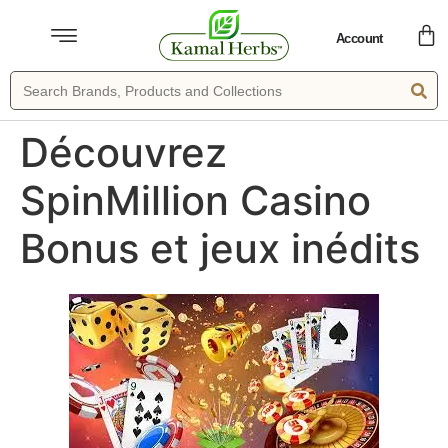
Account
Découvrez
SpinMillion Casino
Bonus et jeux inédits