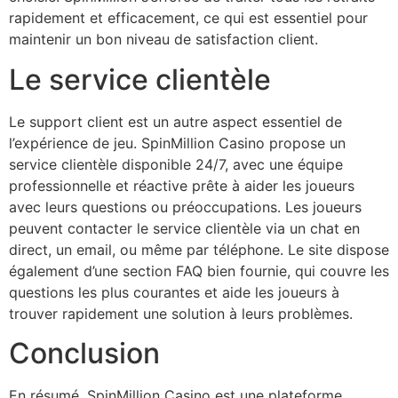
rapidement et efficacement, ce qui est essentiel pour
maintenir un bon niveau de satisfaction client.
Le service clientèle
Le support client est un autre aspect essentiel de
l’expérience de jeu. SpinMillion Casino propose un
service clientèle disponible 24/7, avec une équipe
professionnelle et réactive prête à aider les joueurs
avec leurs questions ou préoccupations. Les joueurs
peuvent contacter le service clientèle via un chat en
direct, un email, ou même par téléphone. Le site dispose
également d’une section FAQ bien fournie, qui couvre les
questions les plus courantes et aide les joueurs à
trouver rapidement une solution à leurs problèmes.
Conclusion
En résumé, SpinMillion Casino est une plateforme