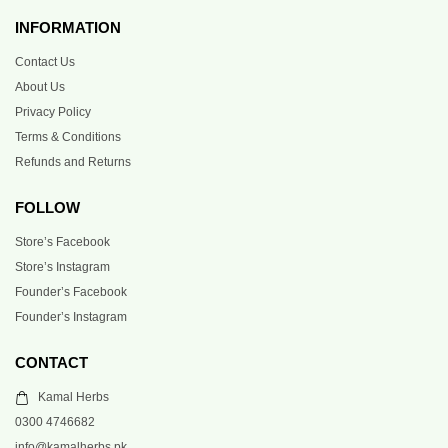
INFORMATION
Contact Us
About Us
Privacy Policy
Terms & Conditions
Refunds and Returns
FOLLOW
Store’s Facebook
Store’s Instagram
Founder’s Facebook
Founder’s Instagram
CONTACT
Kamal Herbs
0300 4746682
info@kamalherbs.pk