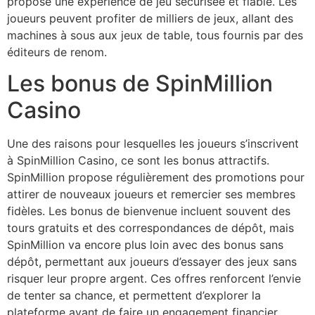
propose une expérience de jeu sécurisée et fiable. Les
joueurs peuvent profiter de milliers de jeux, allant des
machines à sous aux jeux de table, tous fournis par des
éditeurs de renom.
Les bonus de SpinMillion
Casino
Une des raisons pour lesquelles les joueurs s’inscrivent
à SpinMillion Casino, ce sont les bonus attractifs.
SpinMillion propose régulièrement des promotions pour
attirer de nouveaux joueurs et remercier ses membres
fidèles. Les bonus de bienvenue incluent souvent des
tours gratuits et des correspondances de dépôt, mais
SpinMillion va encore plus loin avec des bonus sans
dépôt, permettant aux joueurs d’essayer des jeux sans
risquer leur propre argent. Ces offres renforcent l’envie
de tenter sa chance, et permettent d’explorer la
plateforme avant de faire un engagement financier.