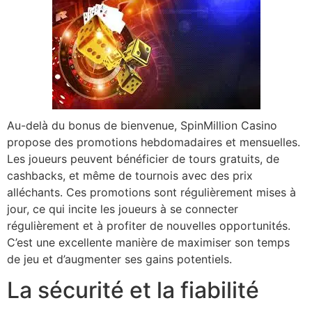
Au-delà du bonus de bienvenue, SpinMillion Casino
propose des promotions hebdomadaires et mensuelles.
Les joueurs peuvent bénéficier de tours gratuits, de
cashbacks, et même de tournois avec des prix
alléchants. Ces promotions sont régulièrement mises à
jour, ce qui incite les joueurs à se connecter
régulièrement et à profiter de nouvelles opportunités.
C’est une excellente manière de maximiser son temps
de jeu et d’augmenter ses gains potentiels.
La sécurité et la fiabilité