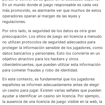
En un mundo donde el juego responsable es cada vez
más promovido, es alarmante ver que muchos de estos
operadores operan al margen de las leyes y
regulaciones.
Por otro lado, la seguridad de los datos es otra gran
preocupación. Los sitios de juego sin licencia a menudo
no utilizan protocolos de seguridad adecuados para
proteger la información sensible de los jugadores, como
datos bancarios y personales. Esto los convierte en un
objetivo atractivo para los hackers y otros
ciberdelincuentes, que pueden utilizar esta información
para cometer fraudes y robo de identidad.
En este contexto, es fundamental que los jugadores
españoles se informen adecuadamente antes de elegir
un casino para jugar. Existen varias señales que pueden
ayudar a identificar un casino sin licencia. Por ejemplo,
la ausencia de una licencia de juego visible en la web, la