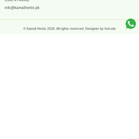
0300 4746682
info@kamalherbs.pk
© Kamal Herbs 2026. All rights reserved. Designer by hxii.site