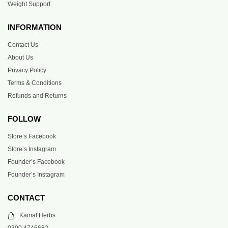
Weight Support
INFORMATION
Contact Us
About Us
Privacy Policy
Terms & Conditions
Refunds and Returns
FOLLOW
Store’s Facebook
Store’s Instagram
Founder’s Facebook
Founder’s Instagram
CONTACT
Kamal Herbs