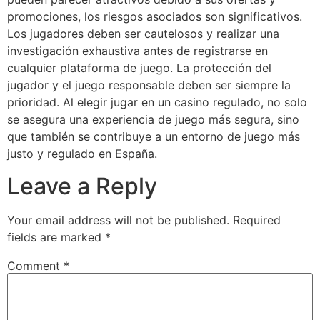
promociones, los riesgos asociados son significativos.
Los jugadores deben ser cautelosos y realizar una
investigación exhaustiva antes de registrarse en
cualquier plataforma de juego. La protección del
jugador y el juego responsable deben ser siempre la
prioridad. Al elegir jugar en un casino regulado, no solo
se asegura una experiencia de juego más segura, sino
que también se contribuye a un entorno de juego más
justo y regulado en España.
Leave a Reply
Your email address will not be published.
Required
fields are marked
*
Comment
*