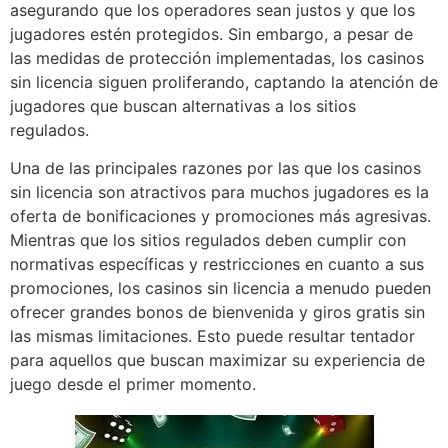
asegurando que los operadores sean justos y que los
jugadores estén protegidos. Sin embargo, a pesar de
las medidas de protección implementadas, los casinos
sin licencia siguen proliferando, captando la atención de
jugadores que buscan alternativas a los sitios
regulados.
Una de las principales razones por las que los casinos
sin licencia son atractivos para muchos jugadores es la
oferta de bonificaciones y promociones más agresivas.
Mientras que los sitios regulados deben cumplir con
normativas específicas y restricciones en cuanto a sus
promociones, los casinos sin licencia a menudo pueden
ofrecer grandes bonos de bienvenida y giros gratis sin
las mismas limitaciones. Esto puede resultar tentador
para aquellos que buscan maximizar su experiencia de
juego desde el primer momento.