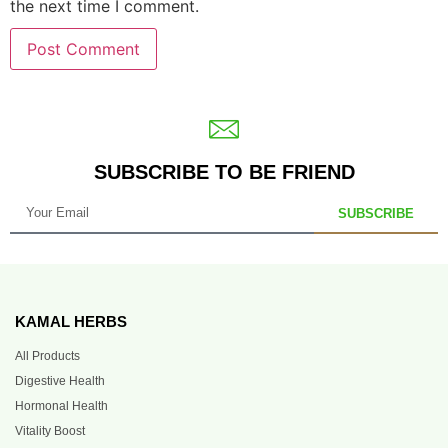
the next time I comment.
SUBSCRIBE TO BE FRIEND
SUBSCRIBE
KAMAL HERBS
All Products
Digestive Health
Hormonal Health
Vitality Boost