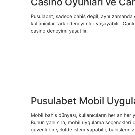
Casino Oyunları ve Can
Pusulabet, sadece bahis değil, aynı zamanda c
kullanıcılar farklı deneyimler yaşayabilir. Can
casino deneyimi yaşatılır.
Pusulabet Mobil Uygu
Mobil bahis dünyası, kullanıcıların her an her
Bunun yanı sıra, mobil uygulama seçenekleri d
güvenli bir şekilde işlem yapabilir, bahislerinizi