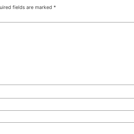
uired fields are marked
*