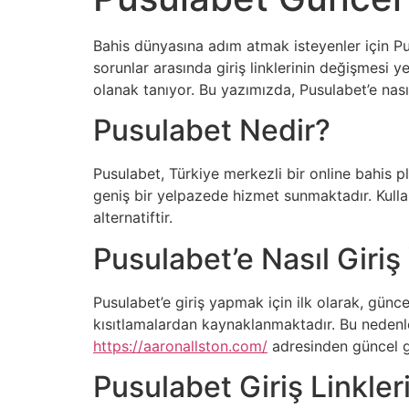
Bahis dünyasına adım atmak isteyenler için Pus
sorunlar arasında giriş linklerinin değişmesi 
olanak tanıyor. Bu yazımızda, Pusulabet’e nası
Pusulabet Nedir?
Pusulabet, Türkiye merkezli bir online bahis pl
geniş bir yelpazede hizmet sunmaktadır. Kullan
alternatiftir.
Pusulabet’e Nasıl Giriş 
Pusulabet’e giriş yapmak için ilk olarak, güncel
kısıtlamalardan kaynaklanmaktadır. Bu nedenle
https://aaronallston.com/
adresinden güncel giri
Pusulabet Giriş Linkler