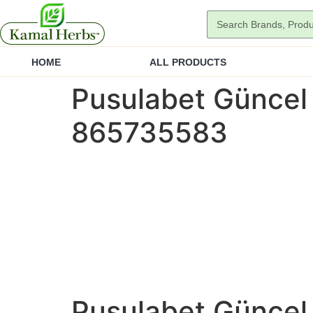
HOME
ALL PRODUCTS
Pusulabet Güncel 
865735583
Pusulabet Güncel 