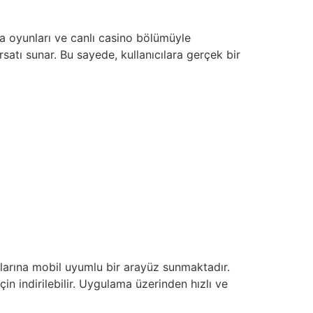
a oyunları ve canlı casino bölümüyle
satı sunar. Bu sayede, kullanıcılara gerçek bir
cılarına mobil uyumlu bir arayüz sunmaktadır.
 indirilebilir. Uygulama üzerinden hızlı ve