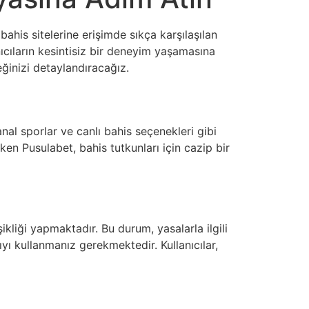
ahis sitelerine erişimde sıkça karşılaşılan
anıcıların kesintisiz bir deneyim yaşamasına
eğinizi detaylandıracağız.
anal sporlar ve canlı bahis seçenekleri gibi
en Pusulabet, bahis tutkunları için cazip bir
şikliği yapmaktadır. Bu durum, yasalarla ilgili
ı kullanmanız gerekmektedir. Kullanıcılar,