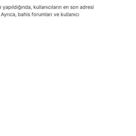
 yapıldığında, kullanıcıların en son adresi
Ayrıca, bahis forumları ve kullanıcı