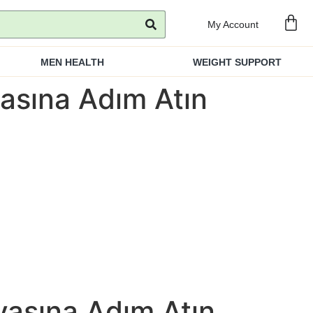
My Account
MEN HEALTH
WEIGHT SUPPORT
asına Adım Atın
yasına Adım Atın