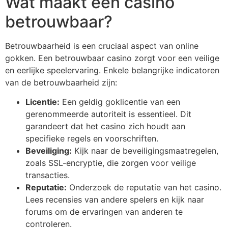
Wat maakt een casino
betrouwbaar?
Betrouwbaarheid is een cruciaal aspect van online
gokken. Een betrouwbaar casino zorgt voor een veilige
en eerlijke speelervaring. Enkele belangrijke indicatoren
van de betrouwbaarheid zijn:
Licentie:
Een geldig goklicentie van een
gerenommeerde autoriteit is essentieel. Dit
garandeert dat het casino zich houdt aan
specifieke regels en voorschriften.
Beveiliging:
Kijk naar de beveiligingsmaatregelen,
zoals SSL-encryptie, die zorgen voor veilige
transacties.
Reputatie:
Onderzoek de reputatie van het casino.
Lees recensies van andere spelers en kijk naar
forums om de ervaringen van anderen te
controleren.