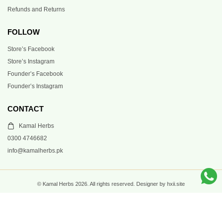
Refunds and Returns
FOLLOW
Store’s Facebook
Store’s Instagram
Founder’s Facebook
Founder’s Instagram
CONTACT
Kamal Herbs
0300 4746682
info@kamalherbs.pk
© Kamal Herbs 2026. All rights reserved. Designer by hxii.site