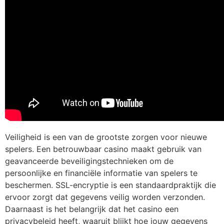
Veiligheid is een van de grootste zorgen voor nieuwe
spelers. Een betrouwbaar casino maakt gebruik van
geavanceerde beveiligingstechnieken om de
persoonlijke en financiële informatie van spelers te
beschermen. SSL-encryptie is een standaardpraktijk die
ervoor zorgt dat gegevens veilig worden verzonden.
Daarnaast is het belangrijk dat het casino een
privacybeleid heeft, waaruit blijkt hoe jouw gegevens