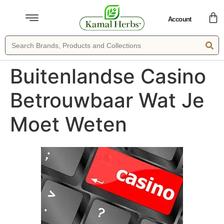
Account
Buitenlandse Casino
Betrouwbaar Wat Je
Moet Weten