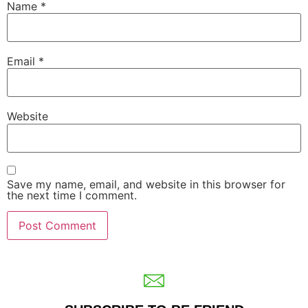
Name
*
Email
*
Website
Save my name, email, and website in this browser for
the next time I comment.