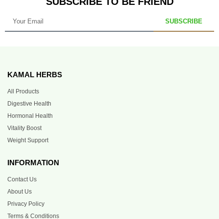
SUBSCRIBE TO BE FRIEND
SUBSCRIBE
KAMAL HERBS
All Products
Digestive Health
Hormonal Health
Vitality Boost
Weight Support
INFORMATION
Contact Us
About Us
Privacy Policy
Terms & Conditions