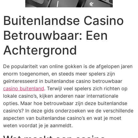
Buitenlandse Casino
Betrouwbaar: Een
Achtergrond
De populariteit van online gokken is de afgelopen jaren
enorm toegenomen, en steeds meer spelers zijn
geïnteresseerd in buitenlandse casino betrouwbaar
casino buitenland
. Terwijl veel spelers zich richten op
lokale casino’s, kijken anderen naar internationale
opties. Maar hoe betrouwbaar zijn deze buitenlandse
casino’s? In deze gids onderzoeken we de verschillende
aspecten van buitenlandse casino’s en wat je moet
weten voordat je je aanmeldt.